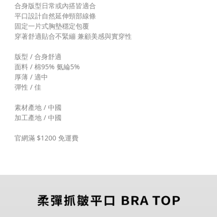
合身版型日常或內搭皆適合
平口設計自然延伸頸部線條
固定一片式胸墊穩定包覆 
穿著舒適貼合不緊繃 兼顧美感與實穿性
版型 / 合身舒適
面料 / 
棉95% 氨綸5%
厚薄 / 適中
彈性 / 佳
素材產地 / 中國
加工產地 / 中國
官網滿 $1200 免運費