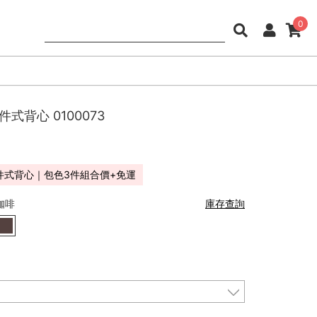
0
二件式背心
0100073
件式背心｜包色3件組合價+免運
咖啡
庫存查詢