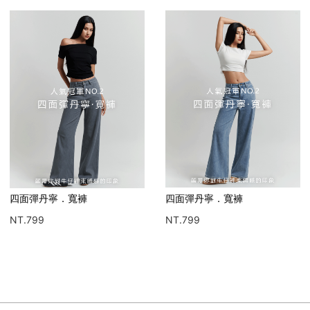
四面彈丹寧．寬褲
水光感緞面裙
NT.799
NT.490