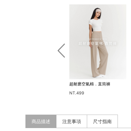
四面彈丹寧．寬褲
超耐磨空氣棉．直筒褲
NT.799
NT.499
商品描述
注意事項
尺寸指南