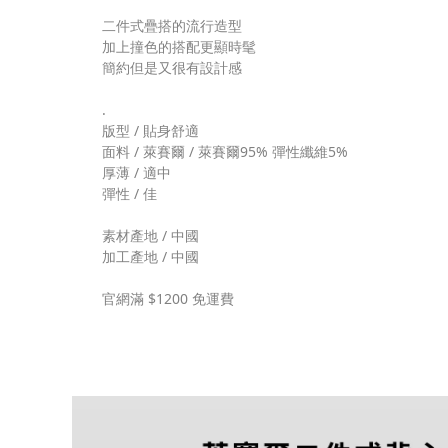
二件式疊搭的流行
造型
加上撞色的搭配更顯時髦
簡約但是又很有設計感
.
版型 / 貼身舒適
面料 / 萊賽爾 / 萊賽爾95% 彈性纖維5%
厚薄 / 適中
彈性 / 佳
素材產地 / 中國
加工產地 / 中國
官網滿 $1200 免運費