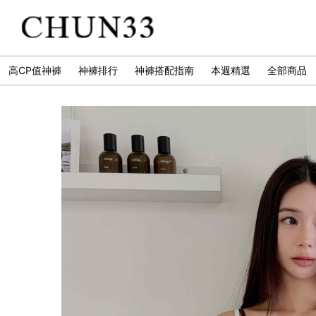
高CP值神褲
神褲排行
神褲搭配指南
本週精選
全部商品