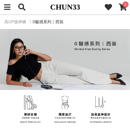
0
CHUN33
高CP值神褲
0皺感系列｜西裝