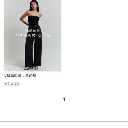
0皺感西裝．直筒褲
NT.499
1