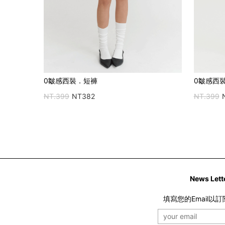
0皺感西裝．短褲
0皺感西
NT.399
NT382
NT.399
News Lett
填寫您的Email以