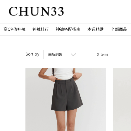
高CP值神褲
神褲排行
神褲搭配指南
本週精選
全部商品
Sort by
3 items