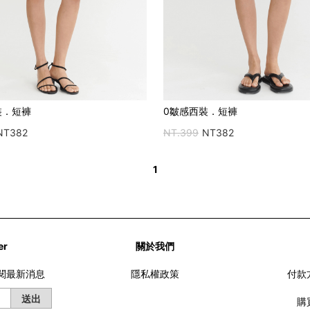
裝．短褲
0皺感西裝．短褲
NT382
NT.399
NT382
1
er
關於我們
訂閱最新消息
隱私權政策
付款
送出
購