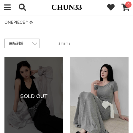
0
CHUN33
ONEPIECE全身
2 items
SOLD OUT