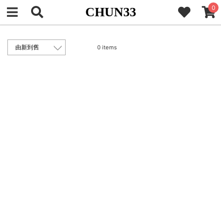
0
CHUN33
0 items