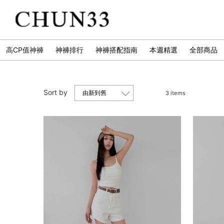
高CP值神褲
神褲排行
神褲搭配指南
本週精選
全部商品
Sort by
3 items