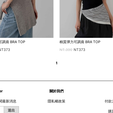
調肩 BRA TOP
棉質彈力可調肩 BRA TOP
NT373
NT.390
NT373
1
er
關於我們
訂閱最新消息
隱私權政策
付款
送出
購